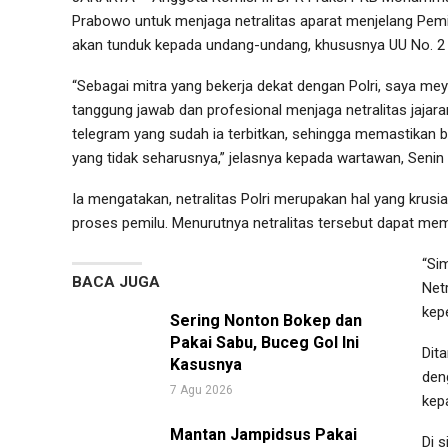
Prabowo untuk menjaga netralitas aparat menjelang Pemil
akan tunduk kepada undang-undang, khususnya UU No. 2 T
“Sebagai mitra yang bekerja dekat dengan Polri, saya me
tanggung jawab dan profesional menjaga netralitas jajara
telegram yang sudah ia terbitkan, sehingga memastikan 
yang tidak seharusnya,” jelasnya kepada wartawan, Senin 
Ia mengatakan, netralitas Polri merupakan hal yang krus
proses pemilu. Menurutnya netralitas tersebut dapat me
“Sim
BACA JUGA
Net
kep
Sering Nonton Bokep dan
Pakai Sabu, Buceg Gol Ini
Dit
Kasusnya
den
7 Agu 2026
kep
Mantan Jampidsus Pakai
Di 