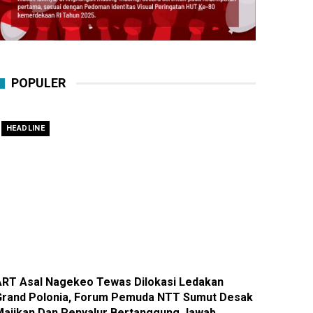
POPULER
HEADLINE
ART Asal Nagekeo Tewas Dilokasi Ledakan
Grand Polonia, Forum Pemuda NTT Sumut Desak
Majikan Dan Penyalur Bertanggung Jawab