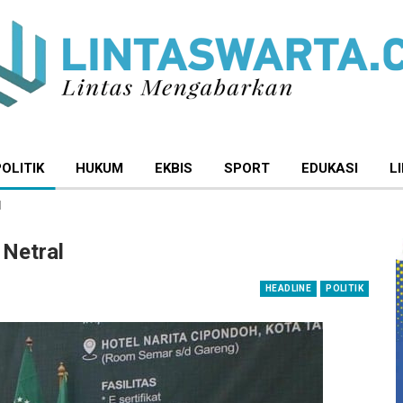
POLITIK
HUKUM
EKBIS
SPORT
EDUKASI
L
l
 Netral
HEADLINE
POLITIK