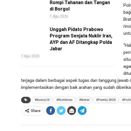
Rompi Tahanan dan Tangan
Pol
di Borgol
bag
7 Agu 2026
Bra
rin
Unggah Pidato Prabowo
unt
Program Senjata Nuklir Iran,
AYP dan AF Ditangkap Polda
“Ha
Jabar
pen
7 Agu 2026
sit
aga
dit
terjaga dalam berbagai aspek tugas dan tanggung jawab me
implementasikan dengan baik arahan yang sudah diberikan K
#Komisi III
#Komitmen
#Netral
#Pemilu 2024
#Polri
Share