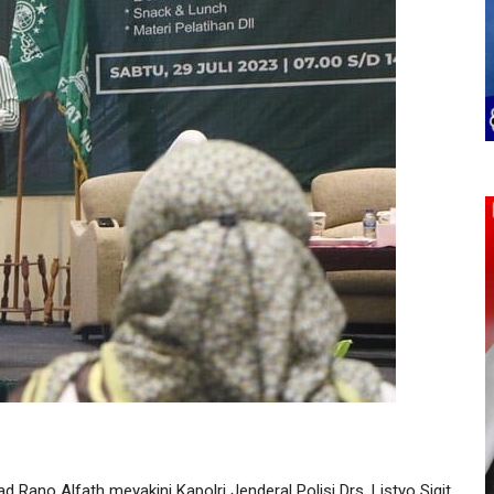
no Alfath meyakini Kapolri Jenderal Polisi Drs. Listyo Sigit