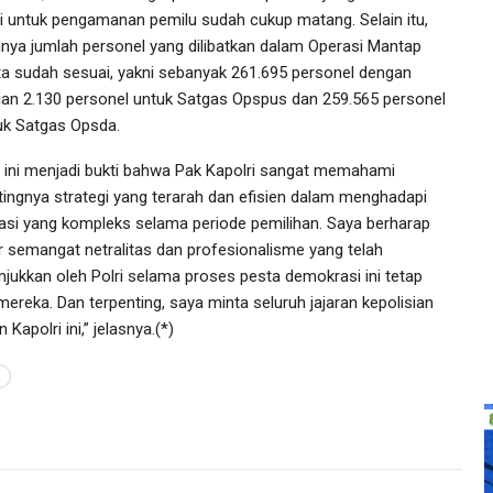
ri untuk pengamanan pemilu sudah cukup matang. Selain itu,
inya jumlah personel yang dilibatkan dalam Operasi Mantap
ta sudah sesuai, yakni sebanyak 261.695 personel dengan
cian 2.130 personel untuk Satgas Opspus dan 259.565 personel
uk Satgas Opsda.
l ini menjadi bukti bahwa Pak Kapolri sangat memahami
tingnya strategi yang terarah dan efisien dalam menghadapi
uasi yang kompleks selama periode pemilihan. Saya berharap
r semangat netralitas dan profesionalisme yang telah
unjukkan oleh Polri selama proses pesta demokrasi ini tetap
reka. Dan terpenting, saya minta seluruh jajaran kepolisian
apolri ini,” jelasnya.(*)