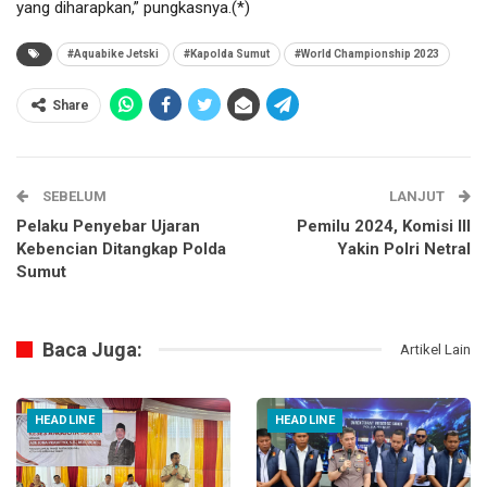
yang diharapkan,” pungkasnya.(*)
#Aquabike Jetski
#Kapolda Sumut
#World Championship 2023
Share
SEBELUM
LANJUT
Pelaku Penyebar Ujaran
Pemilu 2024, Komisi III
Kebencian Ditangkap Polda
Yakin Polri Netral
Sumut
Baca Juga:
Artikel Lain
HEADLINE
HEADLINE