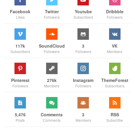
Facebook
Twitter
Youtube
Dribbble
Likes
Followers
Subscribers
Followers
117k
SoundCloud
3
VK
Subscribers
Followers
Followers
Members
Pinterest
276k
Instagram
ThemeForest
Followers
Members
Followers
Subscribers
5,476
Comments
3
RSS
Posts
Comments
Members
Subscribe