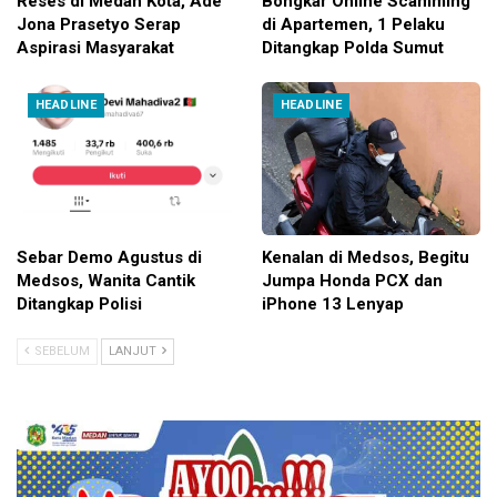
Reses di Medan Kota, Ade
Bongkar Online Scamming
Jona Prasetyo Serap
di Apartemen, 1 Pelaku
Aspirasi Masyarakat
Ditangkap Polda Sumut
HEADLINE
HEADLINE
Sebar Demo Agustus di
Kenalan di Medsos, Begitu
Medsos, Wanita Cantik
Jumpa Honda PCX dan
Ditangkap Polisi
iPhone 13 Lenyap
SEBELUM
LANJUT