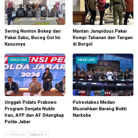
Sering Nonton Bokep dan
Mantan Jampidsus Pakai
Pakai Sabu, Buceg Gol Ini
Rompi Tahanan dan Tangan
Kasusnya
di Borgol
HEADLINE
HEADLINE
Unggah Pidato Prabowo
Polrestabes Medan
Program Senjata Nuklir
Musnahkan Barang Bukti
Iran, AYP dan AF Ditangkap
Narkoba
Polda Jabar
SEBELUM
LANJUT