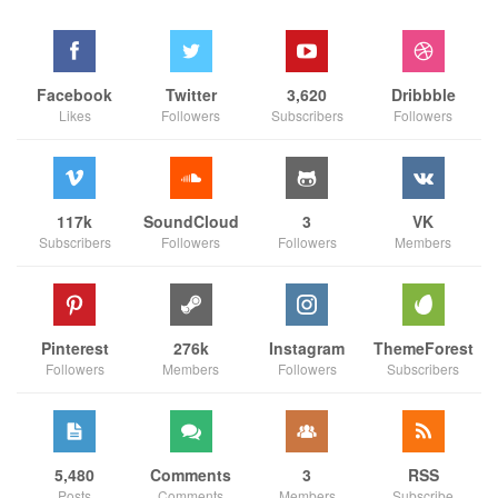
Facebook
Twitter
3,620
Dribbble
Likes
Followers
Subscribers
Followers
117k
SoundCloud
3
VK
Subscribers
Followers
Followers
Members
Pinterest
276k
Instagram
ThemeForest
Followers
Members
Followers
Subscribers
5,480
Comments
3
RSS
Posts
Comments
Members
Subscribe