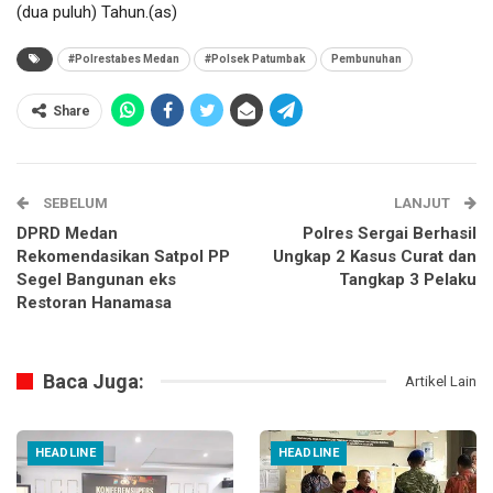
(dua puluh) Tahun.(as)
#Polrestabes Medan
#Polsek Patumbak
Pembunuhan
Share
SEBELUM
LANJUT
DPRD Medan
Polres Sergai Berhasil
Rekomendasikan Satpol PP
Ungkap 2 Kasus Curat dan
Segel Bangunan eks
Tangkap 3 Pelaku
Restoran Hanamasa
Baca Juga:
Artikel Lain
HEADLINE
HEADLINE