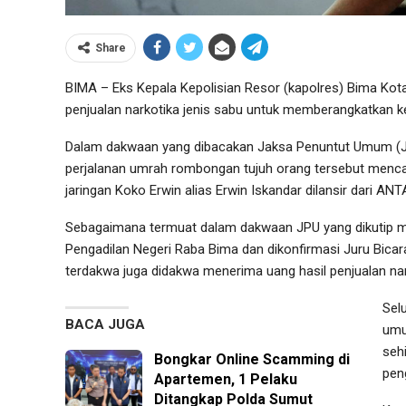
Share
BIMA – Eks Kepala Kepolisian Resor (kapolres) Bima Kot
penjualan narkotika jenis sabu untuk memberangkatkan 
Dalam dakwaan yang dibacakan Jaksa Penuntut Umum (JPU
perjalanan umrah rombongan tujuh orang tersebut mencapa
jaringan Koko Erwin alias Erwin Iskandar dilansir dari ANT
Sebagaimana termuat dalam dakwaan JPU yang dikutip me
Pengadilan Negeri Raba Bima dan dikonfirmasi Juru Bicar
terdakwa juga didakwa menerima uang hasil penjualan nar
Sel
BACA JUGA
umu
seh
Bongkar Online Scamming di
pen
Apartemen, 1 Pelaku
Ditangkap Polda Sumut