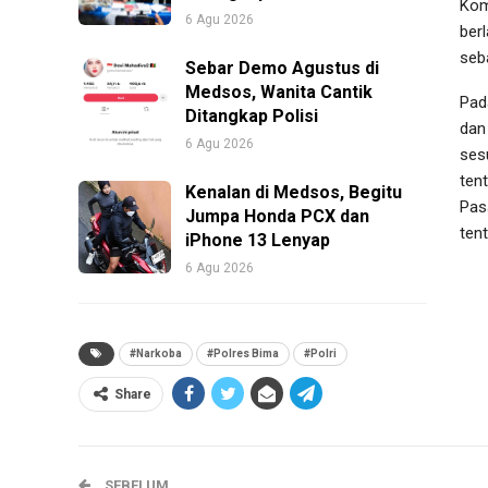
Kom
6 Agu 2026
ber
seb
Sebar Demo Agustus di
Medsos, Wanita Cantik
Pad
Ditangkap Polisi
dan
6 Agu 2026
ses
ten
Kenalan di Medsos, Begitu
Pasa
Jumpa Honda PCX dan
ten
iPhone 13 Lenyap
6 Agu 2026
#Narkoba
#Polres Bima
#Polri
Share
SEBELUM