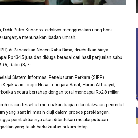
a, Didik Putra Kuncoro, didakwa menggunakan uang hasil
keluarganya menunaikan ibadah umrah.
) di Pengadilan Negeri Raba Bima, disebutkan biaya
i Rp434,5 juta dan diduga berasal dari hasil penjualan sabu
ARA, Rabu (8/7).
lalui Sistem Informasi Penelusuran Perkara (SIPP)
a Kejaksaan Tinggi Nusa Tenggara Barat, Harun Al Rasyid,
kotika secara bertahap dengan total mencapai Rp2,8 miliar.
uruh uraian tersebut merupakan bagian dari dakwaan penuntut
m yang saat ini masih diuji dalam proses persidangan,
ingga pembuktiannya akan ditentukan melalui putusan
gadilan yang telah berkekuatan hukum tetap.