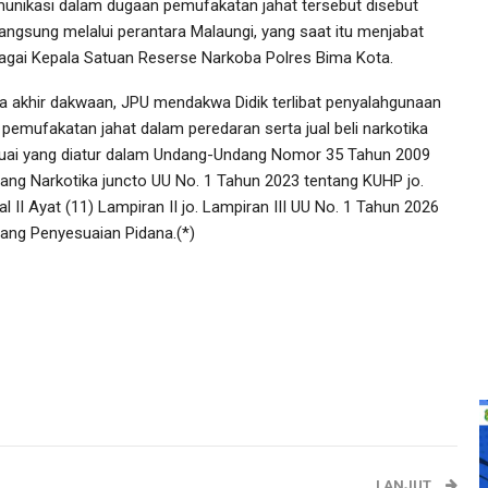
unikasi dalam dugaan pemufakatan jahat tersebut disebut
langsung melalui perantara Malaungi, yang saat itu menjabat
agai Kepala Satuan Reserse Narkoba Polres Bima Kota.
a akhir dakwaan, JPU mendakwa Didik terlibat penyalahgunaan
 pemufakatan jahat dalam peredaran serta jual beli narkotika
uai yang diatur dalam Undang-Undang Nomor 35 Tahun 2009
tang Narkotika juncto UU No. 1 Tahun 2023 tentang KUHP jo.
l II Ayat (11) Lampiran II jo. Lampiran III UU No. 1 Tahun 2026
tang Penyesuaian Pidana.(*)
LANJUT