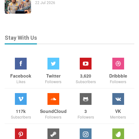
22 Jul 2026
Stay With Us
Facebook
Twitter
3,620
Dribbble
Likes
Followers
Subscribers
Followers
117k
SoundCloud
3
VK
Subscribers
Followers
Followers
Members