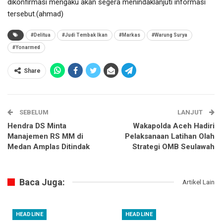
dikonfirmasi mengaku akan segera menindaklanjuti informasi
tersebut.(ahmad)
#Delitua
#Judi Tembak Ikan
#Markas
#Warung Surya
#Yonarmed
Share
SEBELUM
LANJUT
Hendra DS Minta
Wakapolda Aceh Hadiri
Manajemen RS MM di
Pelaksanaan Latihan Olah
Medan Amplas Ditindak
Strategi OMB Seulawah
Baca Juga:
Artikel Lain
HEADLINE
HEADLINE