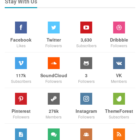
Stay With Us
Facebook
Twitter
3,630
Dribbble
Likes
Followers
Subscribers
Followers
117k
SoundCloud
3
VK
Subscribers
Followers
Followers
Members
Pinterest
276k
Instagram
ThemeForest
Followers
Members
Followers
Subscribers