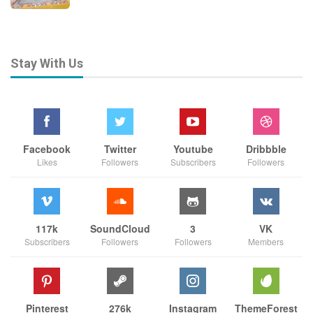
Stay With Us
Facebook
Twitter
Youtube
Dribbble
Likes
Followers
Subscribers
Followers
117k
SoundCloud
3
VK
Subscribers
Followers
Followers
Members
Pinterest
276k
Instagram
ThemeForest