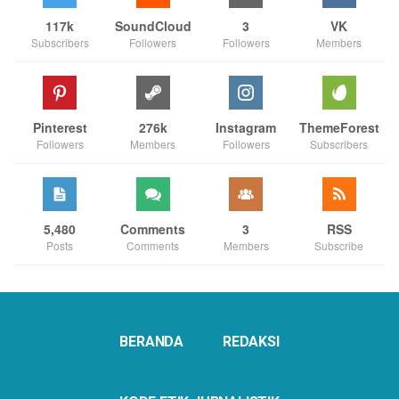
117k
SoundCloud
3
VK
Subscribers
Followers
Followers
Members
Pinterest
276k
Instagram
ThemeForest
Followers
Members
Followers
Subscribers
5,480
Comments
3
RSS
Posts
Comments
Members
Subscribe
BERANDA
REDAKSI