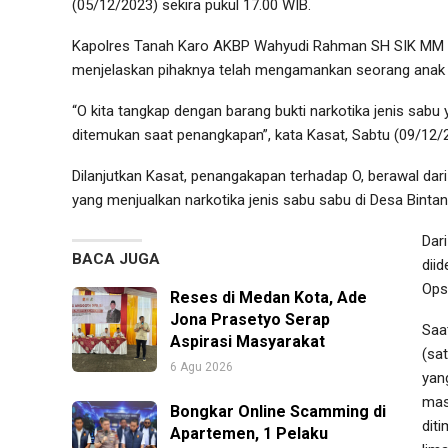
(05/12/2023) sekira pukul 17.00 WIB.
Kapolres Tanah Karo AKBP Wahyudi Rahman SH SIK MM 
menjelaskan pihaknya telah mengamankan seorang anak laki
“O kita tangkap dengan barang bukti narkotika jenis sabu
ditemukan saat penangkapan”, kata Kasat, Sabtu (09/12/
Dilanjutkan Kasat, penangakapan terhadap O, berawal da
yang menjualkan narkotika jenis sabu sabu di Desa Bintan
Dari
BACA JUGA
dii
Opsn
Reses di Medan Kota, Ade
Jona Prasetyo Serap
Saa
Aspirasi Masyarakat
(sa
6 Agu 2026
yang
masi
Bongkar Online Scamming di
dit
Apartemen, 1 Pelaku