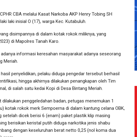
CPHR CBA melalui Kasat Narkoba AKP Henry Tobing SH
 laki inisial O (17), warga Kec. Kutabuluh.
 yang disimpannya di dalam kotak rokok miliknya, yang
2023) di Mapolres Tanah Karo.
ri adanya informasi keresahan masyarakat adanya seseorang
g Meriah.
 hasil penyelidikan, pelaku diduga pengedar tersebut berhasil
dentifikasi, hingga akhirnya dilakukan penangkapan oleh Tim
al, di salah satu kedai Kopi di Desa Bintang Meriah.
t dilakukan penggeledahan badan, petugas menemukan 1
tu) kotak rokok merk Sempoerna di dalam kantung celana OBK,
 setelah dicek berisi 6 (enam) paket plastik klip masing
ng berisikan keristal putih diduga narkotika jenis shabu
imbang dengan keseluruhan berat netto 0,25 (nol koma dua