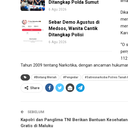
lim
Ditangkap Polda Sumut
6 Agu 2026
Dik
mer
Sebar Demo Agustus di
mem
Medsos, Wanita Cantik
Kar
Ditangkap Polisi
6 Agu 2026
“O 
pen
112
Tahun 2009 tentang Narkotika, dengan ancaman hukuman
#Bintang Meriah
#Pengedar
#Satresnarkoba Polres Tanah 
Share
SEBELUM
Kapolri dan Panglima TNI Berikan Bantuan Kesehatan
Gratis di Maluku