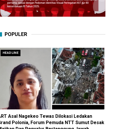
POPULER
HEADLINE
ART Asal Nagekeo Tewas Dilokasi Ledakan
Grand Polonia, Forum Pemuda NTT Sumut Desak
Majikan Dan Penyalur Bertanggung Jawab