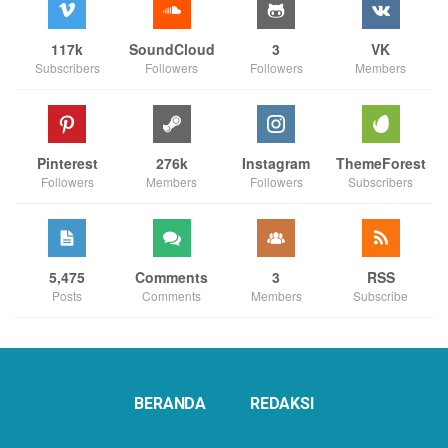
117k
SoundCloud
3
VK
Subscribers
Followers
Followers
Members
Pinterest
276k
Instagram
ThemeForest
Followers
Members
Followers
Subscribers
5,475
Comments
3
RSS
Posts
Comments
Members
Subscribe
BERANDA
REDAKSI