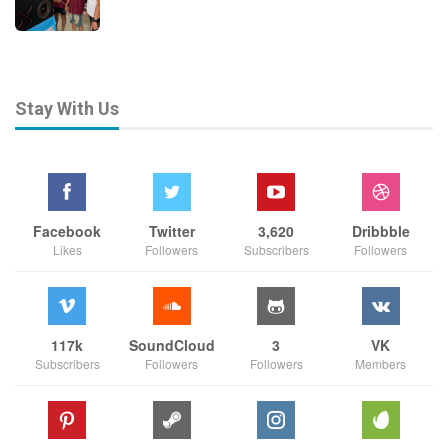
Stay With Us
Facebook
Twitter
3,620
Dribbble
Likes
Followers
Subscribers
Followers
117k
SoundCloud
3
VK
Subscribers
Followers
Followers
Members