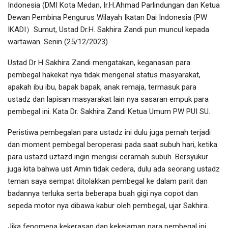
Indonesia (DMI Kota Medan, Ir.H.Ahmad Parlindungan dan Ketua
Dewan Pembina Pengurus Wilayah Ikatan Dai Indonesia (PW
IKADI）Sumut, Ustad Dr.H. Sakhira Zandi pun muncul kepada
wartawan. Senin (25/12/2023).
Ustad Dr H Sakhira Zandi mengatakan, keganasan para
pembegal hakekat nya tidak mengenal status masyarakat,
apakah ibu ibu, bapak bapak, anak remaja, termasuk para
ustadz dan lapisan masyarakat lain nya sasaran empuk para
pembegal ini. Kata Dr. Sakhira Zandi Ketua Umum PW PUI SU.
Peristiwa pembegalan para ustadz ini dulu juga pernah terjadi
dan moment pembegal beroperasi pada saat subuh hari, ketika
para ustazd uztazd ingin mengisi ceramah subuh. Bersyukur
juga kita bahwa ust Amin tidak cedera, dulu ada seorang ustadz
teman saya sempat ditolakkan pembegal ke dalam parit dan
badannya terluka serta beberapa buah gigi nya copot dan
sepeda motor nya dibawa kabur oleh pembegal, ujar Sakhira.
Jika fenomena kekerasan dan kekejaman para pembegal ini