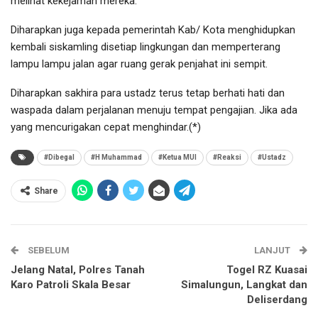
melihat kekejaman mereka.
Diharapkan juga kepada pemerintah Kab/ Kota menghidupkan
kembali siskamling disetiap lingkungan dan memperterang
lampu lampu jalan agar ruang gerak penjahat ini sempit.
Diharapkan sakhira para ustadz terus tetap berhati hati dan
waspada dalam perjalanan menuju tempat pengajian. Jika ada
yang mencurigakan cepat menghindar.(*)
#Dibegal
#H Muhammad
#Ketua MUI
#Reaksi
#Ustadz
Share
SEBELUM
LANJUT
Jelang Natal, Polres Tanah
Togel RZ Kuasai
Karo Patroli Skala Besar
Simalungun, Langkat dan
Deliserdang