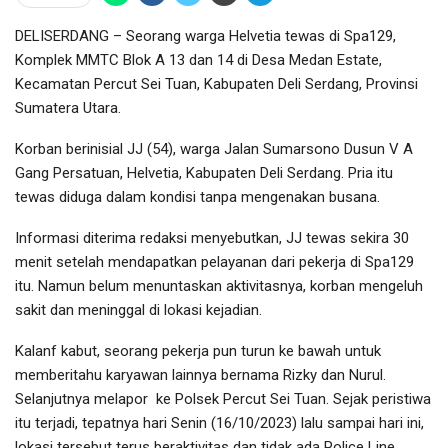
DELISERDANG – Seorang warga Helvetia tewas di Spa129,
Komplek MMTC Blok A 13 dan 14 di Desa Medan Estate,
Kecamatan Percut Sei Tuan, Kabupaten Deli Serdang, Provinsi
Sumatera Utara.
Korban berinisial JJ (54), warga Jalan Sumarsono Dusun V A
Gang Persatuan, Helvetia, Kabupaten Deli Serdang. Pria itu
tewas diduga dalam kondisi tanpa mengenakan busana.
Informasi diterima redaksi menyebutkan, JJ tewas sekira 30
menit setelah mendapatkan pelayanan dari pekerja di Spa129
itu. Namun belum menuntaskan aktivitasnya, korban mengeluh
sakit dan meninggal di lokasi kejadian.
Kalanf kabut, seorang pekerja pun turun ke bawah untuk
memberitahu karyawan lainnya bernama Rizky dan Nurul.
Selanjutnya melapor ke Polsek Percut Sei Tuan. Sejak peristiwa
itu terjadi, tepatnya hari Senin (16/10/2023) lalu sampai hari ini,
lokasi tersebut terus beraktivitas dan tidak ada Police Line