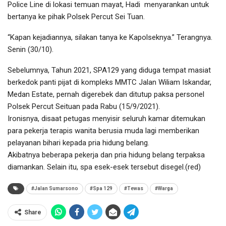
Police Line di lokasi temuan mayat, Hadi menyarankan untuk
bertanya ke pihak Polsek Percut Sei Tuan.
“Kapan kejadiannya, silakan tanya ke Kapolseknya.” Terangnya.
Senin (30/10).
Sebelumnya, Tahun 2021, SPA129 yang diduga tempat masiat
berkedok panti pijat di kompleks MMTC Jalan Wiliam Iskandar,
Medan Estate, pernah digerebek dan ditutup paksa personel
Polsek Percut Seituan pada Rabu (15/9/2021).
Ironisnya, disaat petugas menyisir seluruh kamar ditemukan
para pekerja terapis wanita berusia muda lagi memberikan
pelayanan bihari kepada pria hidung belang.
Akibatnya beberapa pekerja dan pria hidung belang terpaksa
diamankan. Selain itu, spa esek-esek tersebut disegel.(red)
#Jalan Sumarsono
#Spa 129
#Tewas
#Warga
Share