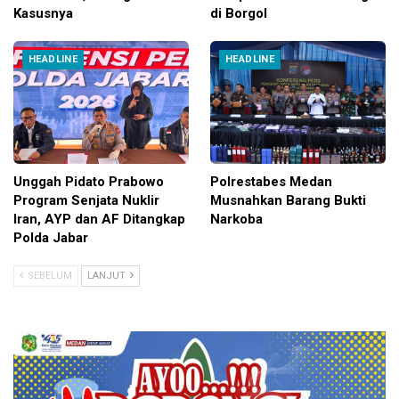
Kasusnya
di Borgol
HEADLINE
HEADLINE
Unggah Pidato Prabowo
Polrestabes Medan
Program Senjata Nuklir
Musnahkan Barang Bukti
Iran, AYP dan AF Ditangkap
Narkoba
Polda Jabar
SEBELUM
LANJUT