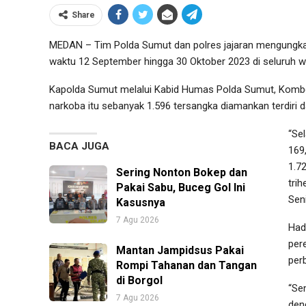
Share
MEDAN – Tim Polda Sumut dan polres jajaran mengungkap
waktu 12 September hingga 30 Oktober 2023 di seluruh w
Kapolda Sumut melalui Kabid Humas Polda Sumut, Komb
narkoba itu sebanyak 1.596 tersangka diamankan terdiri d
“Se
BACA JUGA
169,
1.72
Sering Nonton Bokep dan
trih
Pakai Sabu, Buceg Gol Ini
Seni
Kasusnya
7 Agu 2026
Had
per
Mantan Jampidsus Pakai
per
Rompi Tahanan dan Tangan
di Borgol
“Se
7 Agu 2026
den