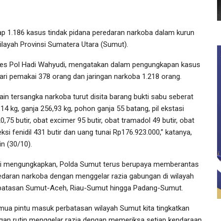
 1.186 kasus tindak pidana peredaran narkoba dalam kurun
ilayah Provinsi Sumatera Utara (Sumut).
es Pol Hadi Wahyudi, mengatakan dalam pengungkapan kasus
ari pemakai 378 orang dan jaringan narkoba 1.218 orang.
lain tersangka narkoba turut disita barang bukti sabu seberat
14 kg, ganja 256,93 kg, pohon ganja 55 batang, pil ekstasi
0,75 butir, obat excimer 95 butir, obat tramadol 49 butir, obat
eksi fenidil 431 butir dan uang tunai Rp176.923.000,” katanya,
n (30/10).
i mengungkapkan, Polda Sumut terus berupaya memberantas
edaran narkoba dengan menggelar razia gabungan di wilayah
batasan Sumut-Aceh, Riau-Sumut hingga Padang-Sumut.
mua pintu masuk perbatasan wilayah Sumut kita tingkatkan
gan rutin menggelar razia dengan memeriksa setiap kendaraan