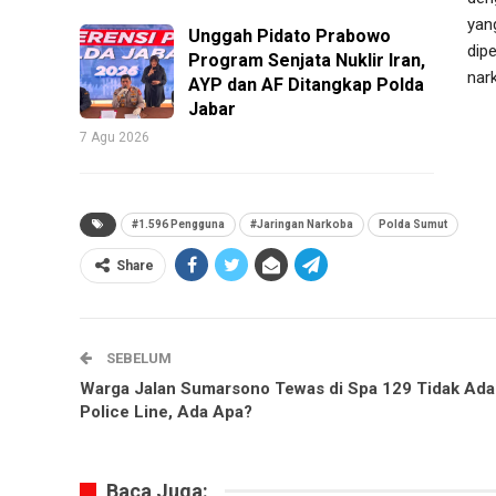
yan
Unggah Pidato Prabowo
dip
Program Senjata Nuklir Iran,
nar
AYP dan AF Ditangkap Polda
Jabar
7 Agu 2026
#1.596 Pengguna
#Jaringan Narkoba
Polda Sumut
Share
SEBELUM
Warga Jalan Sumarsono Tewas di Spa 129 Tidak Ada
Police Line, Ada Apa?
Baca Juga: