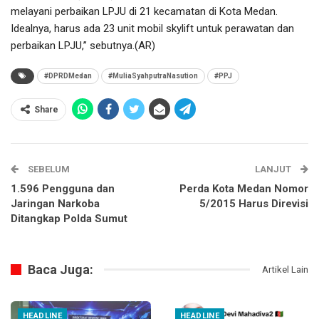
melayani perbaikan LPJU di 21 kecamatan di Kota Medan.
Idealnya, harus ada 23 unit mobil skylift untuk perawatan dan
perbaikan LPJU,” sebutnya.(AR)
#DPRDMedan
#MuliaSyahputraNasution
#PPJ
Share
SEBELUM
LANJUT
1.596 Pengguna dan
Perda Kota Medan Nomor
Jaringan Narkoba
5/2015 Harus Direvisi
Ditangkap Polda Sumut
Baca Juga:
Artikel Lain
HEADLINE
HEADLINE