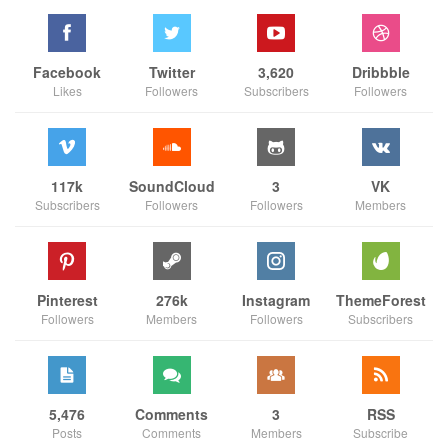
Facebook
Twitter
3,620
Dribbble
Likes
Followers
Subscribers
Followers
117k
SoundCloud
3
VK
Subscribers
Followers
Followers
Members
Pinterest
276k
Instagram
ThemeForest
Followers
Members
Followers
Subscribers
5,476
Comments
3
RSS
Posts
Comments
Members
Subscribe