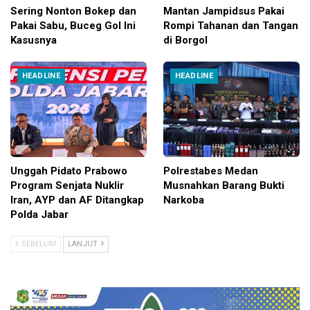
Sering Nonton Bokep dan
Mantan Jampidsus Pakai
Pakai Sabu, Buceg Gol Ini
Rompi Tahanan dan Tangan
Kasusnya
di Borgol
HEADLINE
HEADLINE
Unggah Pidato Prabowo
Polrestabes Medan
Program Senjata Nuklir
Musnahkan Barang Bukti
Iran, AYP dan AF Ditangkap
Narkoba
Polda Jabar
SEBELUM
LANJUT