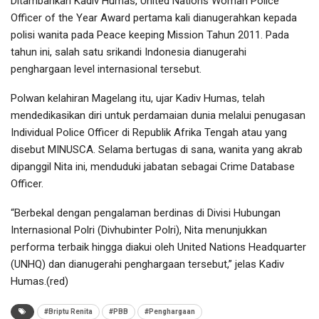
Ditambahkan Kadiv Humas, United Nations Woman Police
Officer of the Year Award pertama kali dianugerahkan kepada
polisi wanita pada Peace keeping Mission Tahun 2011. Pada
tahun ini, salah satu srikandi Indonesia dianugerahi
penghargaan level internasional tersebut.
Polwan kelahiran Magelang itu, ujar Kadiv Humas, telah
mendedikasikan diri untuk perdamaian dunia melalui penugasan
Individual Police Officer di Republik Afrika Tengah atau yang
disebut MINUSCA. Selama bertugas di sana, wanita yang akrab
dipanggil Nita ini, menduduki jabatan sebagai Crime Database
Officer.
“Berbekal dengan pengalaman berdinas di Divisi Hubungan
Internasional Polri (Divhubinter Polri), Nita menunjukkan
performa terbaik hingga diakui oleh United Nations Headquarter
(UNHQ) dan dianugerahi penghargaan tersebut,” jelas Kadiv
Humas.(red)
#Briptu Renita
#PBB
#Penghargaan