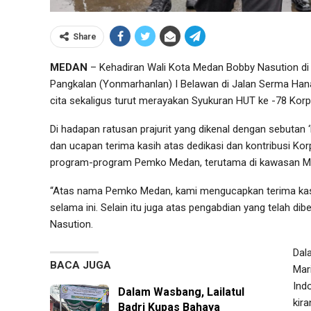
Share
MEDAN
– Kehadiran Wali Kota Medan Bobby Nasution di
Pangkalan (Yonmarhanlan) I Belawan di Jalan Serma Hana
cita sekaligus turut merayakan Syukuran HUT ke -78 Korp
Di hadapan ratusan prajurit yang dikenal dengan sebutan
dan ucapan terima kasih atas dedikasi dan kontribusi Ko
program-program Pemko Medan, terutama di kawasan M
“Atas nama Pemko Medan, kami mengucapkan terima kasi
selama ini. Selain itu juga atas pengabdian yang telah d
Nasution.
Dal
BACA JUGA
Mar
Ind
Dalam Wasbang, Lailatul
kir
Badri Kupas Bahaya