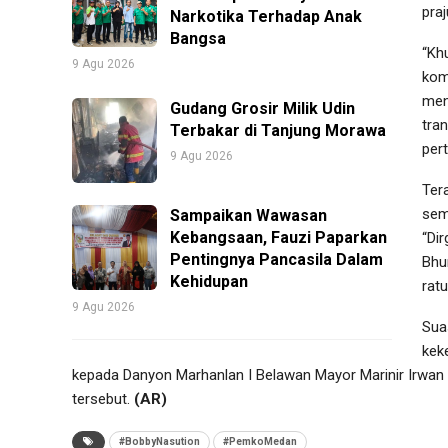
pra
Narkotika Terhadap Anak
Bangsa
“Kh
9 Agu 2026
kom
men
Gudang Grosir Milik Udin
tra
Terbakar di Tanjung Morawa
per
9 Agu 2026
Ter
sem
Sampaikan Wawasan
Kebangsaan, Fauzi Paparkan
“Di
Pentingnya Pancasila Dalam
Bhu
Kehidupan
ratu
9 Agu 2026
Sua
kek
kepada Danyon Marhanlan I Belawan Mayor Marinir Irwan 
tersebut.
(AR)
#BobbyNasution
#PemkoMedan