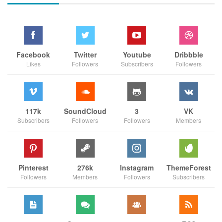
Facebook
Twitter
Youtube
Dribbble
Likes
Followers
Subscribers
Followers
117k
SoundCloud
3
VK
Subscribers
Followers
Followers
Members
Pinterest
276k
Instagram
ThemeForest
Followers
Members
Followers
Subscribers