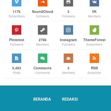
117k
SoundCloud
3
VK
Subscribers
Followers
Followers
Members
Pinterest
276k
Instagram
ThemeForest
Followers
Members
Followers
Subscribers
5,483
Comments
3
RSS
Posts
Comments
Members
Subscribe
BERANDA
REDAKSI