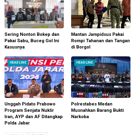
Sering Nonton Bokep dan
Mantan Jampidsus Pakai
Pakai Sabu, Buceg Gol Ini
Rompi Tahanan dan Tangan
Kasusnya
di Borgol
HEADLINE
HEADLINE
Unggah Pidato Prabowo
Polrestabes Medan
Program Senjata Nuklir
Musnahkan Barang Bukti
Iran, AYP dan AF Ditangkap
Narkoba
Polda Jabar