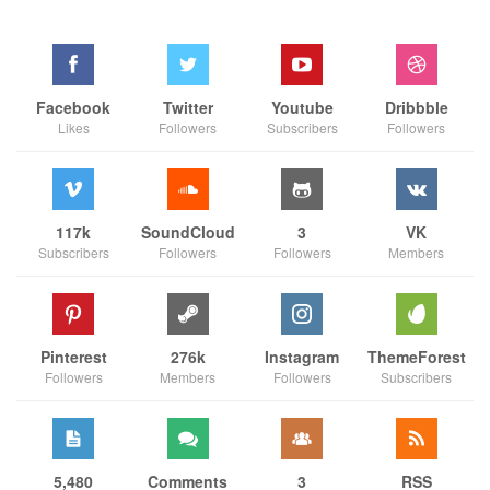
Facebook
Twitter
Youtube
Dribbble
Likes
Followers
Subscribers
Followers
117k
SoundCloud
3
VK
Subscribers
Followers
Followers
Members
Pinterest
276k
Instagram
ThemeForest
Followers
Members
Followers
Subscribers
5,480
Comments
3
RSS