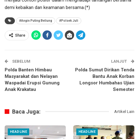
demi kebaikan dan keamanan bersama.(*)
#Angin Puting Beliung
#Polsek Juli
Share
SEBELUM
LANJUT
Polda Banten Himbau
Polda Sumut Dirikan Tenda
Masyarakat dan Nelayan
Bantu Anak Korban
Waspadai Erupsi Gunung
Longsor Humbahas Ujian
Anak Krakatau
Semester
Baca Juga:
Artikel Lain
HEADLINE
HEADLINE