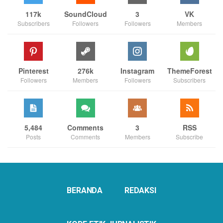
117k
SoundCloud
3
VK
Subscribers
Followers
Followers
Members
Pinterest
276k
Instagram
ThemeForest
Followers
Members
Followers
Subscribers
5,484
Comments
3
RSS
Posts
Comments
Members
Subscribe
BERANDA
REDAKSI