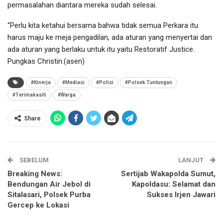
permasalahan diantara mereka sudah selesai.
“Perlu kita ketahui bersama bahwa tidak semua Perkara itu
harus maju ke meja pengadilan, ada aturan yang menyertai dan
ada aturan yang berlaku untuk itu yaitu Restoratif Justice.
Pungkas Christin.(asen)
#Kinerja
#Mediasi
#Polisi
#Polsek Tuntungan
#Terimakasih
#Warga
Share
SEBELUM
LANJUT
Breaking News:
Sertijab Wakapolda Sumut,
Bendungan Air Jebol di
Kapoldasu: Selamat dan
Sitalasari, Polsek Purba
Sukses Irjen Jawari
Gercep ke Lokasi