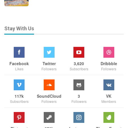
Stay With Us
Facebook
Twitter
3,620
Dribbble
Likes
Followers
Subscribers
Followers
117k
SoundCloud
3
VK
Subscribers
Followers
Followers
Members