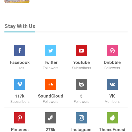
Stay With Us
Facebook
Twitter
Youtube
Dribbble
Likes
Followers
Subscribers
Followers
117k
SoundCloud
3
VK
Subscribers
Followers
Followers
Members
Pinterest
276k
Instagram
ThemeForest