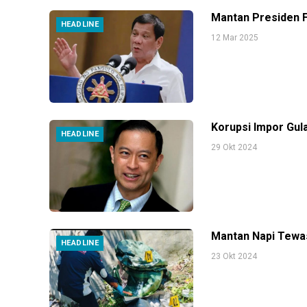
Mantan Presiden F
HEADLINE
12 Mar 2025
Korupsi Impor Gul
HEADLINE
29 Okt 2024
Mantan Napi Tewas
HEADLINE
23 Okt 2024