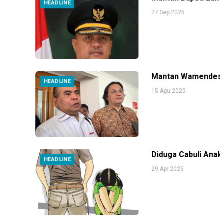
HEADLINE
27 Sep 2025
Mantan Wamendes 
HEADLINE
15 Agu 2025
Diduga Cabuli Ana
HEADLINE
29 Apr 2025