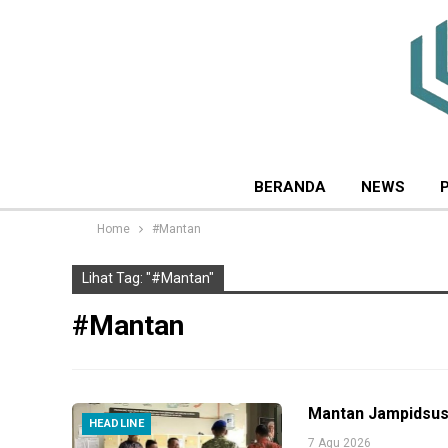
BERANDA
NEWS
Home
#Mantan
Lihat Tag: "#Mantan"
#Mantan
Mantan Jampidsus 
HEADLINE
7 Agu 2026