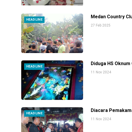
Medan Country Clu
HEADLINE
27 Feb 2025
Diduga HS Oknum 
HEADLINE
11 Nov 2024
Diacara Pemakama
HEADLINE
11 Nov 2024