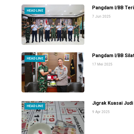
Pangdam I/BB Ter
HEADLINE
7 Jun 2025
Pangdam I/BB Sila
HEADLINE
17 Mei 2025
Jigrak Kuasai Jud
HEADLINE
9 Apr 2025