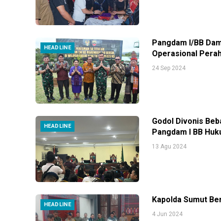
Pangdam I/BB Damp
HEADLINE
Operasional Perah
24 Sep 2024
Godol Divonis Beb
HEADLINE
Pangdam I BB Huk
13 Agu 2024
Kapolda Sumut Be
HEADLINE
4 Jun 2024