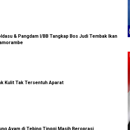
ldasu & Pangdam I/BB Tangkap Bos Judi Tembak Ikan
 Namorambe
ak Kulit Tak Tersentuh Aparat
ung Ayam di Tebing Tinggi Masih Beroprasi