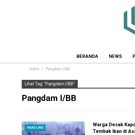
BERANDA
NEWS
Home
Pangdam I/BB
Lihat Tag: "Pangdam I/BB"
Pangdam I/BB
Warga Desak Kapo
HEADLINE
Tembak Ikan di A