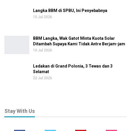
Langka BBM di SPBU, Ini Penyebabnya
15 Jul 2026
BBM Langka, Wak Gatot Minta Kuota Solar
Ditambah Supaya Kami Tidak Antre Berjam-jam
10 Jul 2026
Ledakan di Grand Polonia, 3 Tewas dan 3
Selamat
22 Jul 2026
Stay With Us