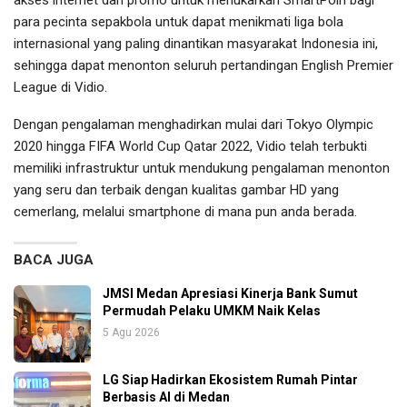
para pecinta sepakbola untuk dapat menikmati liga bola
internasional yang paling dinantikan masyarakat Indonesia ini,
sehingga dapat menonton seluruh pertandingan English Premier
League di Vidio.
Dengan pengalaman menghadirkan mulai dari Tokyo Olympic
2020 hingga FIFA World Cup Qatar 2022, Vidio telah terbukti
memiliki infrastruktur untuk mendukung pengalaman menonton
yang seru dan terbaik dengan kualitas gambar HD yang
cemerlang, melalui smartphone di mana pun anda berada.
BACA JUGA
JMSI Medan Apresiasi Kinerja Bank Sumut
Permudah Pelaku UMKM Naik Kelas
5 Agu 2026
LG Siap Hadirkan Ekosistem Rumah Pintar
Berbasis AI di Medan