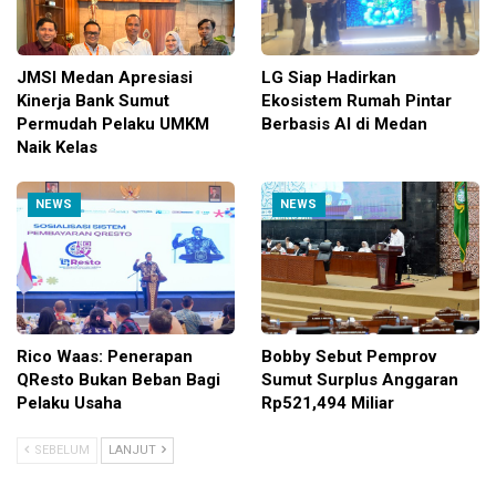
JMSI Medan Apresiasi
LG Siap Hadirkan
Kinerja Bank Sumut
Ekosistem Rumah Pintar
Permudah Pelaku UMKM
Berbasis AI di Medan
Naik Kelas
NEWS
NEWS
Rico Waas: Penerapan
Bobby Sebut Pemprov
QResto Bukan Beban Bagi
Sumut Surplus Anggaran
Pelaku Usaha
Rp521,494 Miliar
SEBELUM
LANJUT