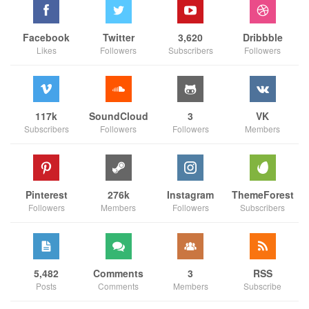
Facebook
Twitter
3,620
Dribbble
Likes
Followers
Subscribers
Followers
117k
SoundCloud
3
VK
Subscribers
Followers
Followers
Members
Pinterest
276k
Instagram
ThemeForest
Followers
Members
Followers
Subscribers
5,482
Comments
3
RSS
Posts
Comments
Members
Subscribe