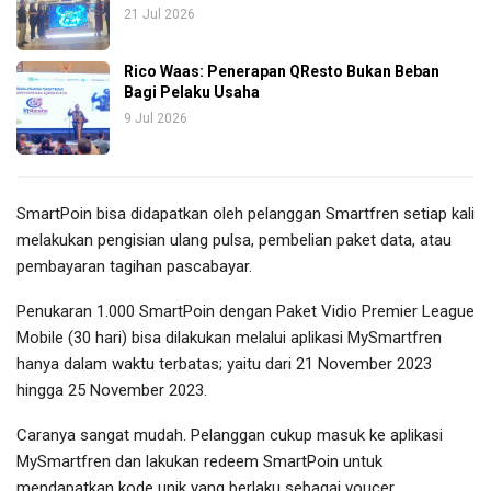
21 Jul 2026
Rico Waas: Penerapan QResto Bukan Beban
Bagi Pelaku Usaha
9 Jul 2026
SmartPoin bisa didapatkan oleh pelanggan Smartfren setiap kali
melakukan pengisian ulang pulsa, pembelian paket data, atau
pembayaran tagihan pascabayar.
Penukaran 1.000 SmartPoin dengan Paket Vidio Premier League
Mobile (30 hari) bisa dilakukan melalui aplikasi MySmartfren
hanya dalam waktu terbatas; yaitu dari 21 November 2023
hingga 25 November 2023.
Caranya sangat mudah. Pelanggan cukup masuk ke aplikasi
MySmartfren dan lakukan redeem SmartPoin untuk
mendapatkan kode unik yang berlaku sebagai voucer.