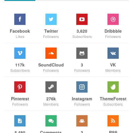
Facebook
Twitter
3,620
Dribbble
Likes
Followers
Subscribers
Followers
117k
SoundCloud
3
VK
Subscribers
Followers
Followers
Members
Pinterest
276k
Instagram
ThemeForest
Followers
Members
Followers
Subscribers
5,480
Comments
3
RSS