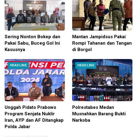
Sering Nonton Bokep dan
Mantan Jampidsus Pakai
Pakai Sabu, Buceg Gol Ini
Rompi Tahanan dan Tangan
Kasusnya
di Borgol
HEADLINE
HEADLINE
Unggah Pidato Prabowo
Polrestabes Medan
Program Senjata Nuklir
Musnahkan Barang Bukti
Iran, AYP dan AF Ditangkap
Narkoba
Polda Jabar