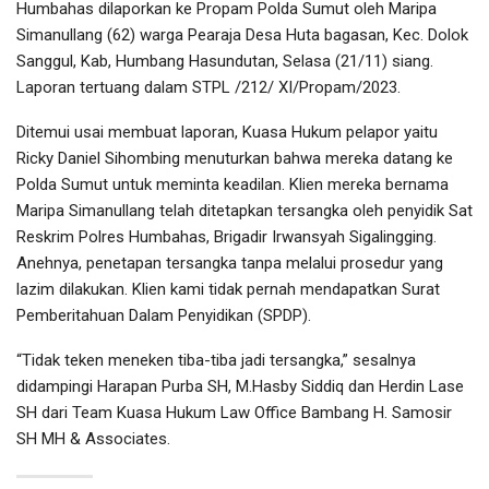
Humbahas dilaporkan ke Propam Polda Sumut oleh Maripa
Simanullang (62) warga Pearaja Desa Huta bagasan, Kec. Dolok
Sanggul, Kab, Humbang Hasundutan, Selasa (21/11) siang.
Laporan tertuang dalam STPL /212/ XI/Propam/2023.
Ditemui usai membuat laporan, Kuasa Hukum pelapor yaitu
Ricky Daniel Sihombing menuturkan bahwa mereka datang ke
Polda Sumut untuk meminta keadilan. Klien mereka bernama
Maripa Simanullang telah ditetapkan tersangka oleh penyidik Sat
Reskrim Polres Humbahas, Brigadir Irwansyah Sigalingging.
Anehnya, penetapan tersangka tanpa melalui prosedur yang
lazim dilakukan. Klien kami tidak pernah mendapatkan Surat
Pemberitahuan Dalam Penyidikan (SPDP).
“Tidak teken meneken tiba-tiba jadi tersangka,” sesalnya
didampingi Harapan Purba SH, M.Hasby Siddiq dan Herdin Lase
SH dari Team Kuasa Hukum Law Office Bambang H. Samosir
SH MH & Associates.