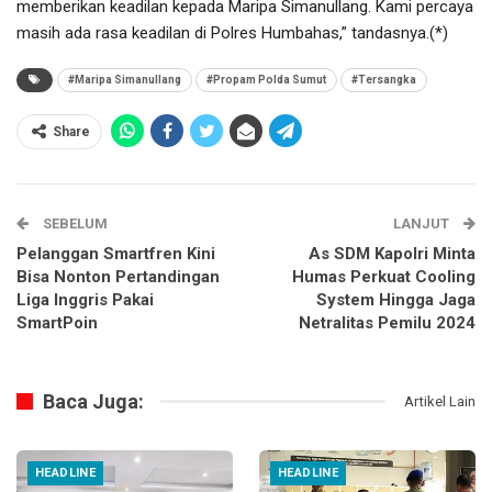
memberikan keadilan kepada Maripa Simanullang. Kami percaya
masih ada rasa keadilan di Polres Humbahas,” tandasnya.(*)
#Maripa Simanullang
#Propam Polda Sumut
#Tersangka
Share
SEBELUM
LANJUT
Pelanggan Smartfren Kini
As SDM Kapolri Minta
Bisa Nonton Pertandingan
Humas Perkuat Cooling
Liga Inggris Pakai
System Hingga Jaga
SmartPoin
Netralitas Pemilu 2024
Baca Juga:
Artikel Lain
HEADLINE
HEADLINE