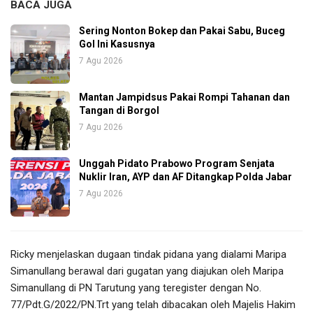
BACA JUGA
Sering Nonton Bokep dan Pakai Sabu, Buceg
Gol Ini Kasusnya
7 Agu 2026
Mantan Jampidsus Pakai Rompi Tahanan dan
Tangan di Borgol
7 Agu 2026
Unggah Pidato Prabowo Program Senjata
Nuklir Iran, AYP dan AF Ditangkap Polda Jabar
7 Agu 2026
Ricky menjelaskan dugaan tindak pidana yang dialami Maripa
Simanullang berawal dari gugatan yang diajukan oleh Maripa
Simanullang di PN Tarutung yang teregister dengan No.
77/Pdt.G/2022/PN.Trt yang telah dibacakan oleh Majelis Hakim