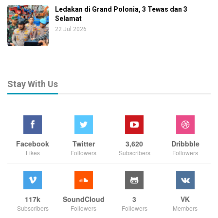
Ledakan di Grand Polonia, 3 Tewas dan 3
Selamat
22 Jul 2026
Stay With Us
Facebook
Twitter
3,620
Dribbble
Likes
Followers
Subscribers
Followers
117k
SoundCloud
3
VK
Subscribers
Followers
Followers
Members