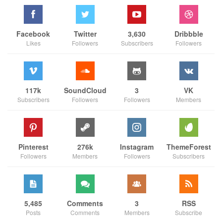
Facebook
Twitter
3,630
Dribbble
Likes
Followers
Subscribers
Followers
117k
SoundCloud
3
VK
Subscribers
Followers
Followers
Members
Pinterest
276k
Instagram
ThemeForest
Followers
Members
Followers
Subscribers
5,485
Comments
3
RSS
Posts
Comments
Members
Subscribe