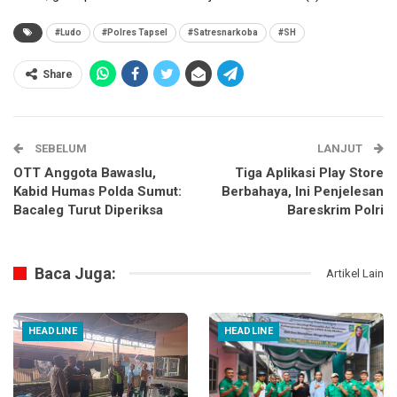
#Ludo
#Polres Tapsel
#Satresnarkoba
#SH
Share
SEBELUM
LANJUT
OTT Anggota Bawaslu,
Tiga Aplikasi Play Store
Kabid Humas Polda Sumut:
Berbahaya, Ini Penjelesan
Bacaleg Turut Diperiksa
Bareskrim Polri
Baca Juga:
Artikel Lain
HEADLINE
HEADLINE