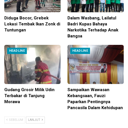
Diduga Bocor, Grebek
Dalam Wasbang, Lailatul
Lokasi Tembak Ikan Zonk di
Badri Kupas Bahaya
Tuntungan
Narkotika Terhadap Anak
Bangsa
HEADLINE
HEADLINE
Gudang Grosir Milik Udin
Sampaikan Wawasan
Terbakar di Tanjung
Kebangsaan, Fauzi
Morawa
Paparkan Pentingnya
Pancasila Dalam Kehidupan
SEBELUM
LANJUT