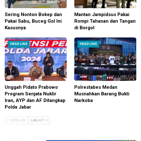
Sering Nonton Bokep dan
Mantan Jampidsus Pakai
Pakai Sabu, Buceg Gol Ini
Rompi Tahanan dan Tangan
Kasusnya
di Borgol
HEADLINE
HEADLINE
Unggah Pidato Prabowo
Polrestabes Medan
Program Senjata Nuklir
Musnahkan Barang Bukti
Iran, AYP dan AF Ditangkap
Narkoba
Polda Jabar
SEBELUM
LANJUT