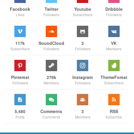
Facebook
Twitter
Youtube
Dribbble
Likes
Followers
Subscribers
Followers
117k
SoundCloud
3
VK
Subscribers
Followers
Followers
Members
Pinterest
276k
Instagram
ThemeForest
Followers
Members
Followers
Subscribers
5,480
Comments
3
RSS
Posts
Comments
Members
Subscribe