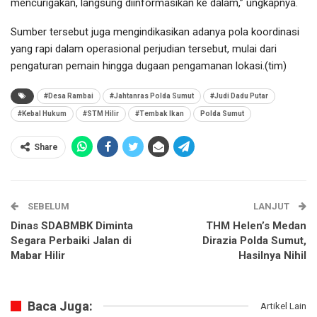
mencurigakan, langsung diinformasikan ke dalam,” ungkapnya.
Sumber tersebut juga mengindikasikan adanya pola koordinasi
yang rapi dalam operasional perjudian tersebut, mulai dari
pengaturan pemain hingga dugaan pengamanan lokasi.(tim)
#Desa Rambai
#Jahtanras Polda Sumut
#Judi Dadu Putar
#Kebal Hukum
#STM Hilir
#Tembak Ikan
Polda Sumut
Share
SEBELUM
LANJUT
Dinas SDABMBK Diminta
THM Helen’s Medan
Segara Perbaiki Jalan di
Dirazia Polda Sumut,
Mabar Hilir
Hasilnya Nihil
Baca Juga:
Artikel Lain