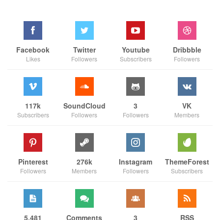
Facebook
Twitter
Youtube
Dribbble
Likes
Followers
Subscribers
Followers
117k
SoundCloud
3
VK
Subscribers
Followers
Followers
Members
Pinterest
276k
Instagram
ThemeForest
Followers
Members
Followers
Subscribers
5,481
Comments
3
RSS